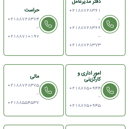
دفتر مدیرعامل
حراست
02188728361
02188728374
-
-
02188728366
02188710197
-
02188728373
امور اداری و
مالی
کارگزینی
02188728375
02188750944
-
-
02188554537
02188750945