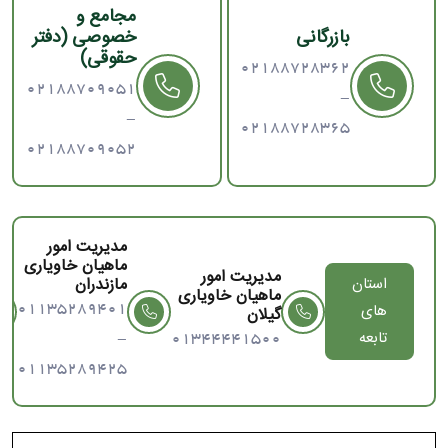
مجامع و
بازرگانی
خصوصی (دفتر
حقوقی)
02188728362
02188709051
-
-
02188728365
02188709052
مدیریت امور
ماهیان خاویاری
مدیریت امور
استان
مازندران
ماهیان خاویاری
های
01135289401
گیلان
تابعه
-
01344441500
01135289425