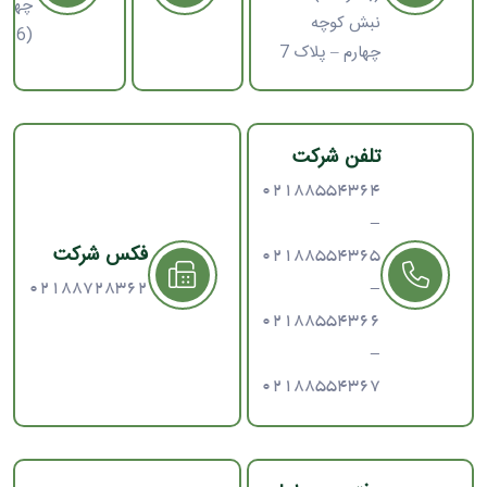
چهارش
نبش کوچه
(16-8)
چهارم – پلاک 7
تلفن شرکت
02188554364
-
فکس شرکت
02188554365
02188728362
-
02188554366
-
02188554367