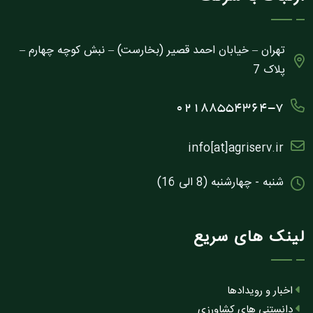
تهران – خیابان احمد قصیر (بخارست) – نبش کوچه چهارم –
پلاک 7
02188554364-7
info[at]agriserv.ir
شنبه - چهارشنبه (8 الی 16)
لینک های سریع
اخبار و رویدادها
دانستنی های کشاورزی