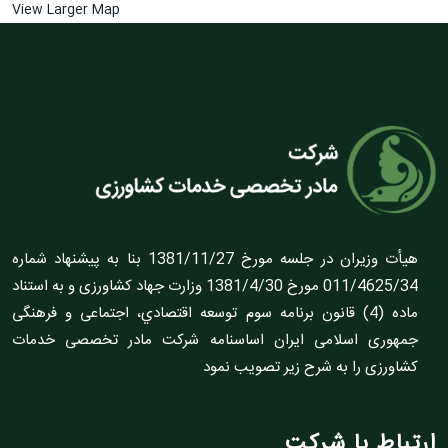
View Larger Map
هيأت وزيران در جلسه مورخ 1381/11/27 بنا به پيشنهاد شماره
011/4625/34 مورخ 1381/4/30 وزارت جهاد کشاورزى و به استناد
ماده (4) قانون برنامه سوم توسعه اقتصادي، اجتماعى و فرهنگى
جمهورى اسلامى ايران اساسنامه شرکت مادر تخصصى خدمات
کشاورزى را به شرح زير تصويب نمود
ارتباط با شرکت