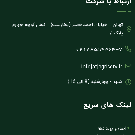
ارتباط با شرکت
تهران – خیابان احمد قصیر (بخارست) – نبش کوچه چهارم –
پلاک 7
02188554364-7
info[at]agriserv.ir
شنبه - چهارشنبه (8 الی 16)
لینک های سریع
اخبار و رویدادها