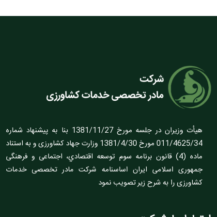
هيأت وزيران در جلسه مورخ 1381/11/27 بنا به پيشنهاد شماره
011/4625/34 مورخ 1381/4/30 وزارت جهاد کشاورزى و به استناد
ماده (4) قانون برنامه سوم توسعه اقتصادي، اجتماعى و فرهنگى
جمهورى اسلامى ايران اساسنامه شرکت مادر تخصصى خدمات
کشاورزى را به شرح زير تصويب نمود