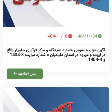
1404/11/18
1404/11/04
آگهی مزایده عمومی «اجاره صیدگاه و مرکز فرآوری خاویار واقع
در ایزده و میرود در استان مازندران » شماره مزایده 3-1404
و 4-1404
متن اطلاعیه