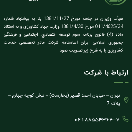
هيأت وزيران در جلسه مورخ 1381/11/27 بنا به پيشنهاد شماره
011/4625/34 مورخ 1381/4/30 وزارت جهاد کشاورزى و به استناد
ماده (4) قانون برنامه سوم توسعه اقتصادي، اجتماعى و فرهنگى
جمهورى اسلامى ايران اساسنامه شرکت مادر تخصصى خدمات
کشاورزى را به شرح زير تصويب نمود
ارتباط با شرکت
تهران – خیابان احمد قصیر (بخارست) – نبش کوچه چهارم –
پلاک 7
02188554364-7