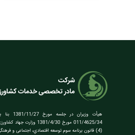
هيأت وزيران در ج
011/4625/34 مورخ 1381/4/30 وزارت 
(4) قانون برنامه سوم توسعه اقتصادي، اجتماعى و فره