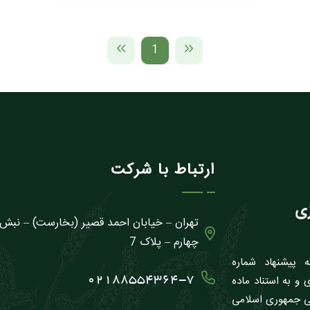
1
ارتباط با شرکت
تهران – خیابان احمد قصیر (بخارست) – نبش
چهارم – پلاک 7
لسه مورخ 1381/11/27 بنا به پيشنهاد شماره
جهاد کشاورزى و به استناد ماده
02188554364-7
نگى جمهورى اسلامى