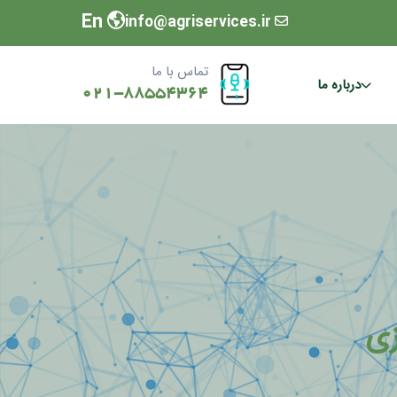
En
info@agriservices.ir
تماس با ما
درباره ما
021-88554364
ی