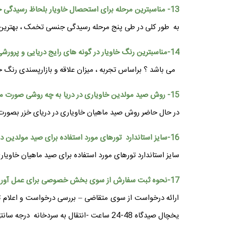
13- مناسبترین مرحله برای استحصال خاویار بلحاظ رسیدگی جنسی در کدام مرحله می باشد ؟
به طور کلی در طی پنج مرحله رسیدگی جنسی تخمک ، بهترین مرحله برای است
14-مناسبترین رنگ خاویار در گونه های رایج دریایی و پرورشی برای استحصال خاویار در بازار فروش به چه صورت
می باشد ؟ براساس تجربه ، میزان علاقه و بازارپسندی رنگ خا
15- روش صید مولدین خاویاری در دریا به چه روشی صورت می گیرد ؟
در حال حاضر روش صید ماهیان خاویاری در دریای خزر بصورت 
16-سایز استاندارد تورهای مورد استفاده برای صید مولدین در دریا چگونه است ؟
سایز استاندارد تورهای مورد استفاده برای صید ماهیان خاویاری گره تا گره مقابل 200 و 300 میلی
17-نحوه ثبت سفارش از سوی بخش خصوصی برای عمل آوری خاویار پرورشی تا زمان ترخیص محصول خاویار به چه صورت می باشد ؟
ارائه درخواست از سوی متقاضی – بررسی درخواست و اعلام ت
یخچال صیدگاه 48-24 ساعت -انتقال به سردخانه درجه سانتی گراد به مدت یک هفته می باشد .