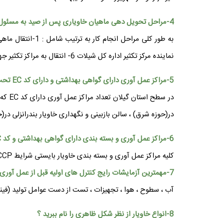
4-مراحل تحویل دهی ماهیان خاویاری پس از صید به مسئول صیدگاه و انتقال مولد به مرکز تکثیر شیلات به چه صورت می باشد ؟
نماینده مرکز تکثیر اداره کل شیلات 6- انتقال به مراکز تکثیر جهت بازسازی ذخایر
5-مراکز عمل آوری دارای گواهی بهداشتی و دارای کد EC تحت مدیریت امور ماهیان خاویاری چند مرکز می باشد ؟
در سط
در(حوزه شرق) ، سالن بازبینی و نگهداری خاویار بندرانزلی در(حو
6-مراکز عمل آوری و بسته بندی دارای گواهی بهداشتی و کد EC بایستی دارای چه شرایط و الزامات قانونی و بهداشتی باشند ؟
کلیه مراکز عمل آوری و بسته بندی خاویار بایستی شرایط HACCP را داشته باشند .
7-مهمترین آزمایشات رایج کنترل های اولیه قبل از عمل آوری خاویار را نام ببرید ؟
آب ، سطوح ، هوا ، تجهیزات ، تست از دست عوامل تولید (فی
8-انواع خاویار از نظر شکل ظاهری را نام ببرید ؟