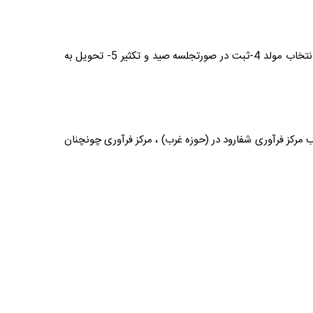
به طور کلی مراحل انجام کار به ترتیب شامل : 1-انتقال ماهی توسط صیاد به ساحل 2- نگهداری موقت در صیدگاه 3- تعیین جنسیت و انتخاب مولد 4-ثبت در صورتجلسه صید و تکثیر 5- تحویل به
مرکز بوده که به ترتیب مرکز فرآوری شفارود در (حوزه غرب) ، مرکز فرآوری چونچنان