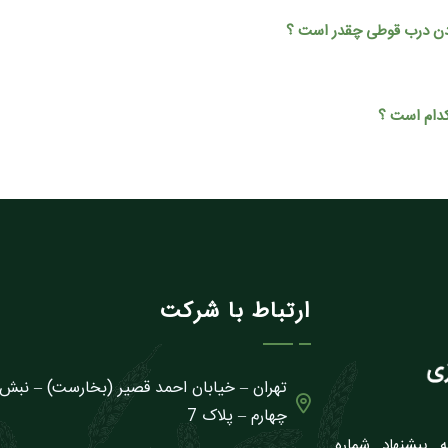
ارتباط با شرکت
تهران – خیابان احمد قصیر (بخارست) – نبش
چهارم – پلاک 7
لسه مورخ 1381/11/27 بنا به پيشنهاد شماره