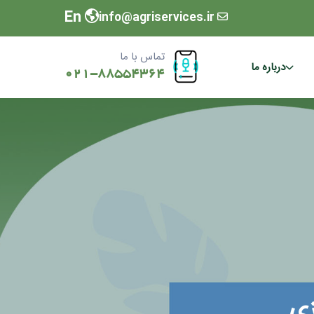
En
info@agriservices.ir
تماس با ما
درباره ما
021-88554364
ی