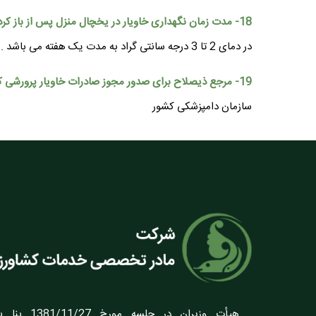
18- مدت زمان نگهداری خاویار در یخچال منزل پس از باز کردن درب قوطی چقدر است ؟
در دمای 2 تا 3 درجه سانتی گراد به مدت یک هفته می باشد .
19- مرجع ذیصلاح برای صدور مجوز صادرات خاویار پرورشی کدام است ؟
سازمان دامپزشکی کشور
هيأت وزيران در ج