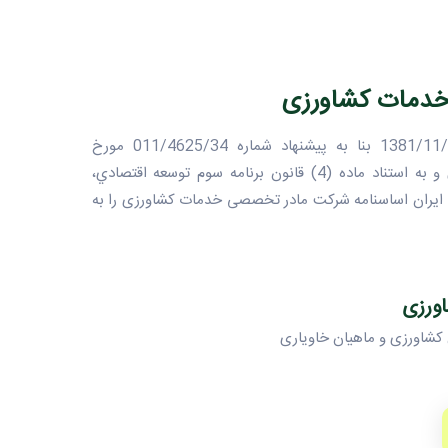
دمات کشاورزی
هيأت وزيران در جلسه مورخ 1381/11/27 بنا به پيشنهاد شماره 011/4625/34 مورخ
1381/4/30 وزارت جهاد کشاورزى و به استناد ماده (4) قانون برنامه سوم توسعه اقتصادي،
ايران اساسنامه شرکت مادر تخصصى خدمات کشاورزى را به
ورزی
کشاورزی و ماهیان خاویاری