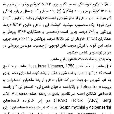
5/1 کیلوگرم، دوسالگی به میانگین وزن ۳ تا ۵ کیلوگرم و در سال سوم به
۸ تا ۱۲ کیلوگرم می رسند (شکل) (۲) رشد طولی آن از سال چهارم زندگی
کم میشود این ماهی از نظر شیلاتی اهمیت فراوانی دارد و خاویار آن از
نوع درجه یک محسوب میشود. گوشت این ماهی حاوی 6/16 درصد
پروتئین و 7/6 درصد چربی است (محسنی و همکاران، ۱۳۸۴ پورعلی و
همکاران (۱۳۸۹). خاویار آن نیز 9/25 درصد پروتئین و 8/11 درصد چربی
دارد. این گونه با ارزش درصد قابل توجهی از جمعیت مولدین پرورشی در
مراکز تولیدی را شامل میشود.
رده بندی و مشخصات ظاهری فیل ماهی
فیل ماهی با نام علمی 1758 ,Husa husa Limaeus ماهی رود کوچ
است که در آبهای شور و لب شور زندگی و رشد کرده اما برای تخم ریزی
به آب شیرین مهاجرت می.کند فیل ماهی از رده ماهیان استخوانی و
زیررده Teleastomi و بالاراسته ماهیان غضروفی - استخوانی " و راسته
تاسماهی شکلان است. در تقسیم بندی JAL Acipenseridae solgils
(1RAR) Holcik, (AFA) Berg دو زیر خانواده تاسماهیان
Acipenserini و Scaphirhychini است که زیر خانواده تاسماهیان دارای