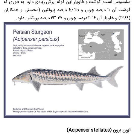
سلسیوس است. گوشت و خاویار این گونه ارزش زیادی دارد. به طوری که
گوشت آن ۱۱ درصد چربی و 6/15 درصد پروتئین (محسنی و همکاران
(۱۳۸۹) و خاویار آن ۱۶-۱۱ درصد چربی و ۲۷-۲۳ درصد پروتئین دارد.
ازون برون (Acipenser stellatus)