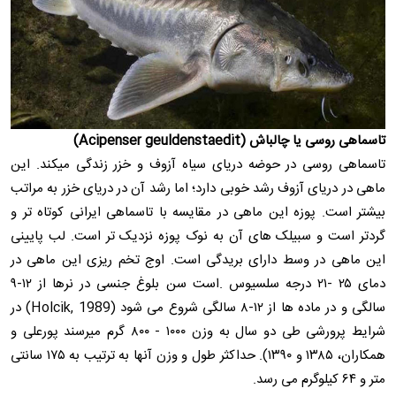
تاسماهی روسی یا چالباش (Acipenser geuldenstaedit)
تاسماهی روسی در حوضه دریای سیاه آزوف و خزر زندگی میکند. این
ماهی در دریای آزوف رشد خوبی دارد؛ اما رشد آن در دریای خزر به مراتب
بیشتر است. پوزه این ماهی در مقایسه با تاسماهی ایرانی کوتاه تر و
گردتر است و سبیلک های آن به نوک پوزه نزدیک تر است. لب پایینی
این ماهی در وسط دارای بریدگی است. اوج تخم ریزی این ماهی در
دمای ۲۵ -۲۱ درجه سلسیوس .است سن بلوغ جنسی در نرها از ۱۲-۹
سالگی و در ماده ها از ۱۲-۸ سالگی شروع می شود (1989 ,Holcik) در
شرایط پرورشی طی دو سال به وزن ۱۰۰۰ - ۸۰۰ گرم میرسند پورعلی و
همکاران، ۱۳۸۵ و ۱۳۹۰). حداکثر طول و وزن آنها به ترتیب به ۱۷۵ سانتی
متر و ۶۴ کیلوگرم می رسد.