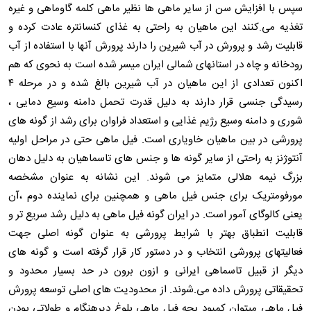
سپس با افزایش سن از سایر ماهی ها نظیر ماهی کلمه گاوماهی و غیره
تغذیه می.کنند این ماهیان به راحتی به غذای کنسانتره عادت کرده و
قابلیت رشد و پرورش در آب شیرین را دارند پرورش آنها با استفاده از آب
رودخانه و چاه در استانهای شمالی ایران میسر شده است به نحوی که هم
اکنون تعدادی از این ماهیان در آب شیرین بالغ شده و در مرحله ۴
رسیدگی جنسی قرار دارند به دلیل قدرت تحمل دامنه وسیع دمایی ،
شوری و دامنه وسیع رژیم غذایی و استعداد فراوان برای رشد از گونه های
پرورشی در بین ماهیان خاویاری است. فیل ماهی حتی در مراحل اولیه
آنتوژنز به راحتی از سایر گونه ها و جنس های تاسماهیان به دلیل دهان
بزرگ نیمه هلالی متمایز می شوند. این نشانه به عنوان مشخصه
مورفومتریک برای جنس فیل ماهی و همچنین برای نماینده دوم ،آن
یعنی کالوگای آمور است. در ایران گونه فیل ماهی به دلیل رشد سریع تر و
قابلیت انطباق بهتر با شرایط پرورشی به عنوان گونه اصلی جهت
فعالیتهای پرورشی انتخاب و در دستور کار قرار گرفته است و گونه های
دیگر از قبیل تاسماهی ایرانی و ازون برون در حد بسیار محدود و
تحقیقاتی پرورش داده می.شوند. از محدودیت های اصلی توسعه پرورش
فیل ماهی میتوان کمبود بچه فیل ماهی بلوغ دیرهنگام و طولاتی بودن