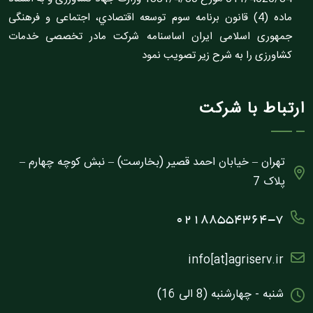
ماده (4) قانون برنامه سوم توسعه اقتصادي، اجتماعى و فرهنگى
جمهورى اسلامى ايران اساسنامه شرکت مادر تخصصى خدمات
کشاورزى را به شرح زير تصويب نمود
ارتباط با شرکت
تهران – خیابان احمد قصیر (بخارست) – نبش کوچه چهارم –
پلاک 7
02188554364-7
info[at]agriserv.ir
شنبه - چهارشنبه (8 الی 16)