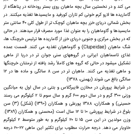
می کند و در نخستین سال بچه ماهیان روی بستر رودخانه در پناهگاه از
گاماریده ها لارو کرم خونی کم تاران کورفید و مایسیدها تغذیه میکنند. در
بخش شمالی دریای خزر بچه ماهیان کوچک تر از طول کلی ۴۰ سانتی متر
مایسیدها و گاوماهیان را به عنوان غذا مورد مصرف قرار میدهند. در حالی
که در بخش مرکزی و جنوبی دریای خزر از گاماریده ها ترئیس خرچنگ ها،
شگ ماهیان (Clupeidae) و گاوماهیان تغذیه می کنند. قسمت عمده
غذای تاسماهیان ایرانی در گروههای سنی جوان تر در دریا از ماهی
تشکیل میشود در حالی که گروه های کاملاً رشد یافته از نرمتنان خرچنگها
و ماهی تغذیه می کنند. ماهیان تر در سن ۸ سالگی و ماده ها در ۱۲
سالگی بالغ می شوند (بهمنی، ۱۳۷۸)
در شرایط پرورش در مخازن فایبرگلاس و بتنی در سال اول به میانگین
وزنی ۳۰۰ گرم و در سال دوم ۶۰۰ گرم و سال سوم تا ۲ کیلوگرم می رسند
حسینی) و همکاران، ۱۳۸۸ پورعلی و همکاران (۱۳۹۰) (شکل) (۳) سن
بلوغ در شرایط پرورشی ۱۰ تا ۱۲ سال است (محسنی و همکاران (۱۳۸۹).
وزن مولدین در این سن ۱۵ تا ۲۰ کیلوگرم و به طور متوسط ۲ کیلوگرم
خاویار می دهد. درجه حرارت مطلوب برای تکثیر این ماهی ۲۲-۲۰ درجه