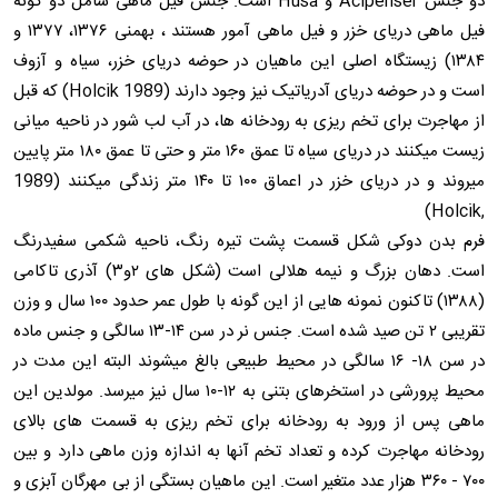
دو جنس Acipenser و Husa است. جنس فیل ماهی شامل دو گونه
فیل ماهی دریای خزر و فیل ماهی آمور هستند ، بهمنی ۱۳۷۶، ۱۳۷۷ و
۱۳۸۴) زیستگاه اصلی این ماهیان در حوضه دریای خزر، سیاه و آزوف
است و در حوضه دریای آدریاتیک نیز وجود دارند (1989 Holcik) که قبل
از مهاجرت برای تخم ریزی به رودخانه ها، در آب لب شور در ناحیه میانی
زیست میکنند در دریای سیاه تا عمق ۱۶۰ متر و حتی تا عمق ۱۸۰ متر پایین
میروند و در دریای خزر در اعماق ۱۰۰ تا ۱۴۰ متر زندگی میکنند (1989
,Holcik)
فرم بدن دوکی شکل قسمت پشت تیره رنگ، ناحیه شکمی سفیدرنگ
است. دهان بزرگ و نیمه هلالی است (شکل های ۲و۳) آذری تاکامی
(۱۳۸۸) تاکنون نمونه هایی از این گونه با طول عمر حدود ۱۰۰ سال و وزن
تقریبی ۲ تن صید شده است. جنس نر در سن ۱۴-۱۳ سالگی و جنس ماده
در سن ۱۸- ۱۶ سالگی در محیط طبیعی بالغ میشوند البته این مدت در
محیط پرورشی در استخرهای بتنی به ۱۲-۱۰ سال نیز میرسد. مولدین این
ماهی پس از ورود به رودخانه برای تخم ریزی به قسمت های بالای
رودخانه مهاجرت کرده و تعداد تخم آنها به اندازه وزن ماهی دارد و بین
۷۰۰ - ۳۶۰ هزار عدد متغیر است. این ماهیان بستگی از بی مهرگان آبزی و