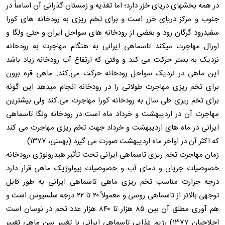
در همه بخشهای دریای خزر دارد؛ اما تغذیه و زمستان گذرانی آن اساساً در
جنوب و مرکز دریای خزر است و برای تخم ریزی به رودخانه های کورا
سفیدرود گرگان رود و بعضی از رودخانه های سواحل ایران و حتی ولگا و
اورال مهاجرت میکند تاسماهی ایرانی به هنگام مهاجرت به رودخانه
نزدیک به بستر حرکت می کند و وقتی که ارتفاع آب رودخانه زیاد باشد
این ماهی در نزدیک سواحل رودخانه حرکت می.کند. ماهی قره برون
برای تخم ریزی مهاجرت طولاتی را در رودخانه انجام میدهد این گونه
برای تخم ریزی طی سال به رودخانه کورا مهاجرت می.کند ولی بیشترین
مهاجرت آن در اردیبهشت و خرداد ماه است در رودخانه ولگا تاسماهی
ایرانی در ماه های اردیبهشت و خرداد جهت تخم ریزی مهاجرت می کند
که اکثر آن در اواخر ماه اردیبهشت صورت می گیرد (بهمنی، ۱۳۷۷)
زمان مهاجرت تخم ریزی تاسماهی ایرانی تحت تأثیر هیدرولوژی ،رودخانه
خصوصیات جریان و دمای آب و خصوصیات بیولوژیک ماهی قرار دارد
درجه حرارت مناسب تخم ریزی ماهی تاسماهی ایرانی به طور قابل
توجهی بالاتر از تاسماهی روسی و معمولاً ۲۰ تا ۲۲ درجه سلسیوس است و
هم آوری مطلق آن بین ۸۵ هزار تا ۸۴۰ هزار عدد تخم در نوسان است
احلاجیان ۱۳۷۷) رژیم غذایی تاسماهی ایرانی با تغییر سن ماهی تغییر