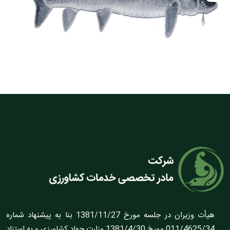
هيأت وزيران در جلسه مورخ 1381/11/27 بنا به پيشنهاد شماره
011/4625/34 مورخ 1381/4/30 وزارت جهاد کشاورزى و به استناد