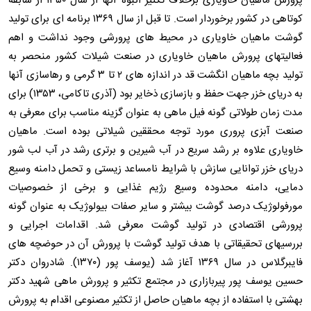
پرورش ماهیان خاویاری برخلاف تکثیر انبوه آنها از سال ۱۳۵۰ از سابقه
کوتاهی در کشور برخوردار است. تا قبل از سال ۱۳۶۹ برنامه ای برای تولید
گوشت ماهیان خاویاری در محیط های پرورشی وجود نداشت و اهم
فعالیتهای پرورش ماهیان خاویاری در صنعت شیلات کشور منحصر به
تولید بچه ماهیان انگشت قد در اندازه های ۲ تا ۳ گرمی و رهاسازی آنها
به دریای خزر جهت حفظ و بازسازی ذخایر بود (آذری تاکامی، ۱۳۵۳) برای
مدت زمان طولاتی گونه فیل ماهی به عنوان گزینه مناسب برای معرفی به
صنعت آبزی پروری مورد توجه محققین شیلاتی بوده است. ماهیان
خاویاری علاوه بر رشد سریع در آب شیرین و برتری رشد در آب لب شور
دریای خزر توانایی سازش با شرایط نامساعد زیستی و تحمل دامنه وسیع
دمایی، دامنه محدوده وسیع رژیم غذایی و برخی از خصوصیات
مورفولوژیک درصد گوشت بیشتر و سایر صفات بیولوژیک به عنوان گونه
پرورشی اقتصادی در تولید گوشت معرفی شد. اقدامات اجرایی و
بررسیهای تحقیقاتی با هدف تولید گوشت با پرورش آن در حوضچه های
فایبرگلاس در سال ۱۳۶۹ آغاز شد (یوسف پور (۱۳۷۰). شادروان دکتر
حسین یوسف پور پیربازاری در مجتمع تکثیر و پرورش ماهی شهید دکتر
بهشتی با استفاده از بچه ماهیان حاصل از تکثیر مصنوعی اقدام به پرورش