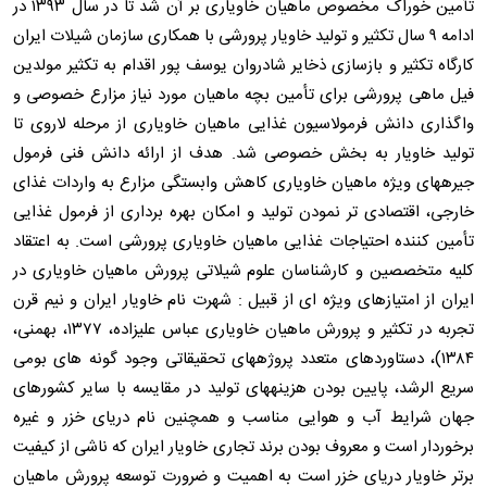
تأمین خوراک مخصوص ماهیان خاویاری بر آن شد تا در سال ۱۳۹۳ در
ادامه ۹ سال تکثیر و تولید خاویار پرورشی با همکاری سازمان شیلات ایران
کارگاه تکثیر و بازسازی ذخایر شادروان یوسف پور اقدام به تکثیر مولدین
فیل ماهی پرورشی برای تأمین بچه ماهیان مورد نیاز مزارع خصوصی و
واگذاری دانش فرمولاسیون غذایی ماهیان خاویاری از مرحله لاروی تا
تولید خاویار به بخش خصوصی شد. هدف از ارائه دانش فنی فرمول
جیرههای ویژه ماهیان خاویاری کاهش وابستگی مزارع به واردات غذای
خارجی، اقتصادی تر نمودن تولید و امکان بهره برداری از فرمول غذایی
تأمین کننده احتیاجات غذایی ماهیان خاویاری پرورشی است. به اعتقاد
کلیه متخصصین و کارشناسان علوم شیلاتی پرورش ماهیان خاویاری در
ایران از امتیازهای ویژه ای از قبیل : شهرت نام خاویار ایران و نیم قرن
تجربه در تکثیر و پرورش ماهیان خاویاری عباس علیزاده، ۱۳۷۷، بهمنی،
۱۳۸۴)، دستاوردهای متعدد پروژههای تحقیقاتی وجود گونه های بومی
سریع الرشد، پایین بودن هزینههای تولید در مقایسه با سایر کشورهای
جهان شرایط آب و هوایی مناسب و همچنین نام دریای خزر و غیره
برخوردار است و معروف بودن برند تجاری خاویار ایران که ناشی از کیفیت
برتر خاویار دریای خزر است به اهمیت و ضرورت توسعه پرورش ماهیان