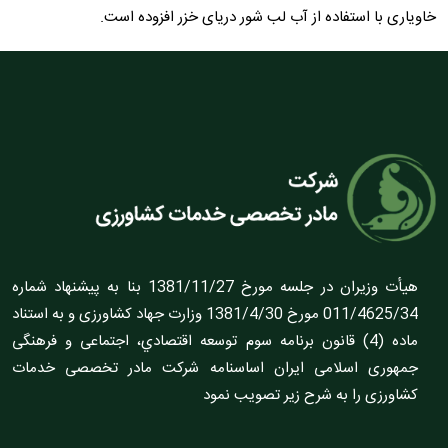
خاویاری با استفاده از آب لب شور دریای خزر افزوده است.
هيأت وزيران در جلسه مورخ 1381/11/27 بنا به پيشنهاد شماره
011/4625/34 مورخ 1381/4/30 وزارت جهاد کشاورزى و به استناد
ماده (4) قانون برنامه سوم توسعه اقتصادي، اجتماعى و فرهنگى
جمهورى اسلامى ايران اساسنامه شرکت مادر تخصصى خدمات
کشاورزى را به شرح زير تصويب نمود