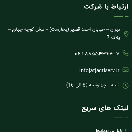
ارتباط با شرکت
تهران – خیابان احمد قصیر (بخارست) – نبش کوچه چهارم –
پلاک 7
02188554364-7
info[at]agriserv.ir
شنبه - چهارشنبه (8 الی 16)
لینک های سریع
اخبار و رویدادها