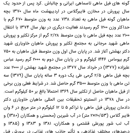
گونه های فیل ماهی تاسماهی ایرانی و چالباش .کرد پس از حدود یک
سال پرورش در مخازن فایبرگلاس در اردیبهشت ماه سال ۱۳۷۰ بچه
ماهیان گونه فیل ماهی به تعداد ۷۳۸ عدد به وزن متوسط ۶۷۰ گرم با
حداکثر وزن ۱۲۰۰ گرم رسیدند فعالیت دیگری در بهار سال ۱۳۷۴ با انتقال
۲۱۰۰ عدد بچه فیل ماهی با وزن متوسط ۲/۲۸ گرم از مرکز تکثیر و پرورش
ماهی شهید مرجانی به مجتمع تکثیر و پرورش ماهیان خاویاری شهید
دکتر بهشتی آغاز شد. در پایان سال اول وزن متوسط فیل ماهیان به ۷۵۰
گرم بیوماس ۱۴۴۶ کیلوگرم و در پایان سال دوم به ۲۰۰۰ گرم رسید عباس
علیزاده (۱۳۷۷) در خرداد سال ۱۳۷۷ در مجتمع شهید بهشتی از ۲۰۰۰ عدد
بچه فیل ماهی ۲/۵ گرمی طی یک دوره ۳ ساله پایان سال (۱۳۷۹) سه
تن ماهی با وزن متوسط ۳۵۰۰ گرم حاصل شد. در شرایط فعلی وزن برخی
از فیل ماهیان حاصل از تکثیر سال ۱۳۶۹ احتمالاً بالغ بر ۵۰ کیلوگرم است.
در سال ۱۳۷۸ در انستیتو تحقیقات بین المللی ماهیان خاویاری دکتر
دادمان پرورش فیل ماهی با تراکم ۵ تا ۱۲ کیلوگرم در متر مربع در ۶ وان
فایبر گلاس (۲۰/۵۳×۲ متر) در آب شیرین (محسنی و همکاران (۱۳۸۰) و
آب لب شور پورعلی قشتمی و همکاران، ۱۳۸۱ و ۱۳۸۳ و (۱۳۸۵ و
درصدهای مختلف غذادهی و تأثیر جاذب های غذایی در پرورش فیل