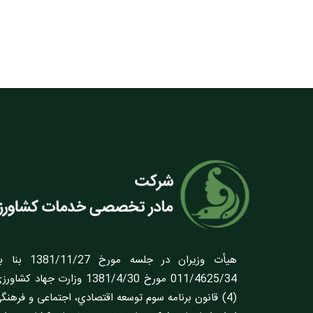
هيأت وزيران در ج
011/4625/34 مورخ 1381/4/30 وزارت 
(4) قانون برنامه سوم توسعه اقتصادي، اجتماعى و فره