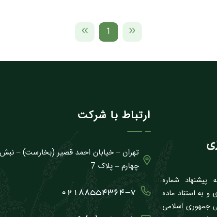
1
ارتباط با شرکت
تهران – خیابان احمد قصیر (بخارست) – نبش
چهارم – پلاک 7
لسه مورخ 1381/11/27 بنا به پيشنهاد شماره
جهاد کشاورزى و به استناد ماده
02188554364-7
نگى جمهورى اسلامى